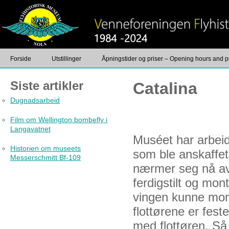
Forside
Utstillinger
Åpningstider og priser – Opening hours and p
Siste artikler
Catalina
Kontakt
Dugnadsarbeid
Film om Wellington bombefly i
Langavatnet
Muséet har arbeid
Historien om museets
som ble anskaffet
Messerschmitt Bf-109
nærmer seg nå av
ferdigstilt og mon
vingen kunne mon
flottørene er fest
med flottøren. Så 