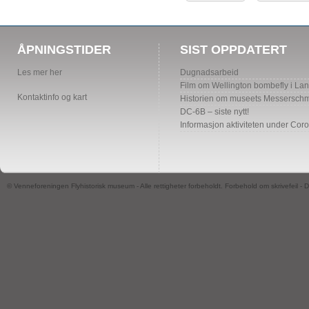
ÅPNINGSTIDER
SIST OPPDATERT
Les mer her
Dugnadsarbeid
Film om Wellington bombefly i La
Kontaktinfo og kart
Historien om museets Messerschmi
DC-6B – siste nytt!
Informasjon aktiviteten under Cor
© Venneforeningen Flyhistorisk museum - Alle rettigheter forbeholdt. Forbehold om skrivefeil -
D