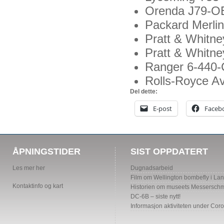
Orenda J79-O
Packard Merli
Pratt & Whitn
Pratt & Whitn
Ranger 6-440-
Rolls-Royce A
Del dette:
E-post
Faceb
ÅPNINGSTIDER
SIST OPPDATERT
Les mer her
Dugnadsarbeid
Film om Wellington bombefly i La
Kontaktinfo og kart
Historien om museets Messerschmi
DC-6B – siste nytt!
Informasjon aktiviteten under Cor