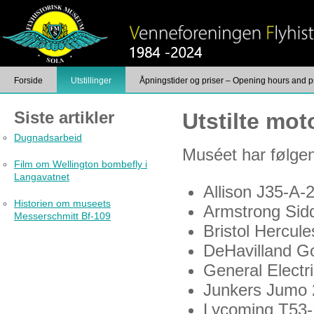
Forside
Utstillinger
Åpningstider og priser – Opening hours and p
Foto
Kontakt
Siste artikler
Utstilte mot
Dugnadsarbeid
Muséet har følgend
Film om Wellington bombefly i
Langavatnet
Allison J35-A-
Historien om museets
Armstrong Sid
Messerschmitt Bf-109
Bristol Hercule
DeHavilland Go
General Electr
Junkers Jumo 
Lycoming T53-