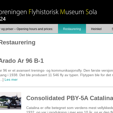
 og priser – Opening hours and prices:
Restaurering
Heinkel
Restaurering
Arado Ar 96 B-1
Ar 96 er et avansert trenings- og kommunikasjonsfly. Den første versjon
gang i 1938. Det ble produsert 11 546 fly av typen. Flytypen ble for det
...]
Les mer
Consolidated PBY-5A Catalin
Catalina er ofte betegnet som verdens mest vellykkede 
1932, og var i produksjon i mer enn 10 år, og er den fl