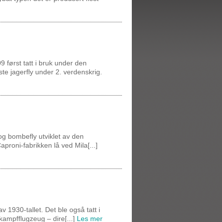
9 først tatt i bruk under den
te jagerfly under 2. verdenskrig.
og bombefly utviklet av den
aproni-fabrikken lå ved Mila[...]
v 1930-tallet. Det ble også tatt i
rkampfflugzeug – dire[...]
Les mer