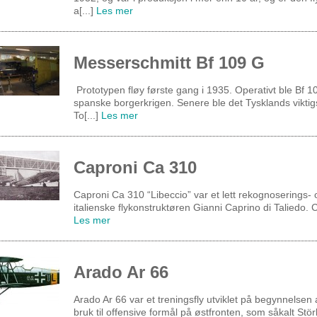
a[...]
Les mer
Messerschmitt Bf 109 G
Prototypen fløy første gang i 1935. Operativt ble Bf 10
spanske borgerkrigen. Senere ble det Tysklands viktigs
To[...]
Les mer
Caproni Ca 310
Caproni Ca 310 “Libeccio” var et lett rekognoserings- 
italienske flykonstruktøren Gianni Caprino di Taliedo. C
Les mer
Arado Ar 66
Arado Ar 66 var et treningsfly utviklet på begynnelsen a
bruk til offensive formål på østfronten, som såkalt Stö