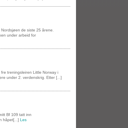
 Nordsjøen de siste 25 årene.
ken under arbeid for
fre treningsleiren Little Norway i
re under 2. verdenskrig. Etter [...]
itt Bf 109 tatt inn
n håpet[...]
Les