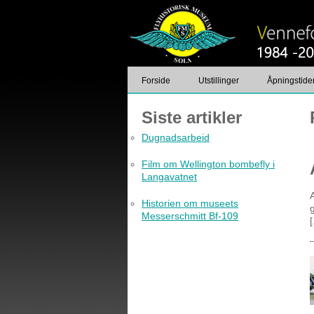
Forside
Utstillinger
Åpningstider
Foto
Kontakt
Siste artikler
Dugnadsarbeid
Film om Wellington bombefly i
Langavatnet
Historien om museets
Messerschmitt Bf-109
[