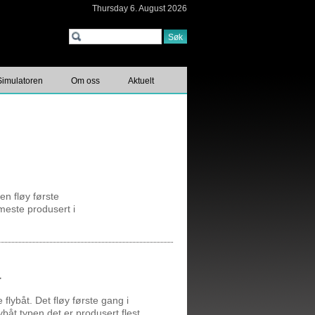
Thursday 6. August 2026
Søk
Simulatoren
Om oss
Aktuelt
en fløy første
 meste produsert i
a
flybåt. Det fløy første gang i
ybåt typen det er produsert flest