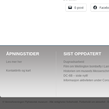
E-post
Faceb
ÅPNINGSTIDER
SIST OPPDATERT
Les mer her
Dugnadsarbeid
Film om Wellington bombefly i La
Kontaktinfo og kart
Historien om museets Messerschmi
DC-6B – siste nytt!
Informasjon aktiviteten under Cor
© Venneforeningen Flyhistorisk museum - Alle rettigheter forbeholdt. Forbehold om skrivefeil -
D