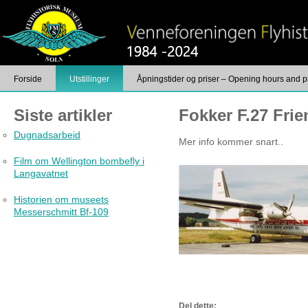
Forside
Utstillinger
Åpningstider og priser – Opening hours and p
Foto
Kontakt
Siste artikler
Fokker F.27 Fri
Dugnadsarbeid
Mer info kommer snart..
Film om Wellington bombefly i
Langavatnet
Historien om museets
Messerschmitt Bf-109
Del dette: