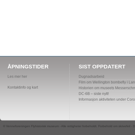
ÅPNINGSTIDER
SIST OPPDATERT
Les mer her
Dugnadsarbeid
Film om Wellington bombefly i La
Kontaktinfo og kart
Historien om museets Messerschmi
DC-6B – siste nytt!
Informasjon aktiviteten under Cor
© Venneforeningen Flyhistorisk museum - Alle rettigheter forbeholdt. Forbehold om skrivefeil -
D