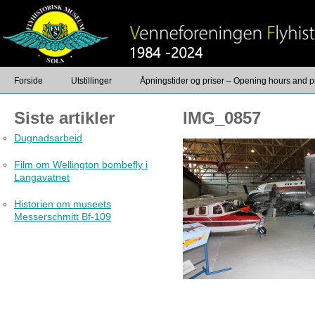
Forside
Utstillinger
Åpningstider og priser – Opening hours and p
Foto
Kontakt
Siste artikler
IMG_0857
Dugnadsarbeid
Film om Wellington bombefly i
Langavatnet
Historien om museets
Messerschmitt Bf-109