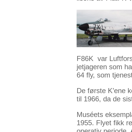
F86K var Luftforsv
jetjageren som ha
64 fly, som tjene
De første K’ene k
til 1966, da de sis
Muséets eksempla
1955. Flyet fikk r
operativ periode.