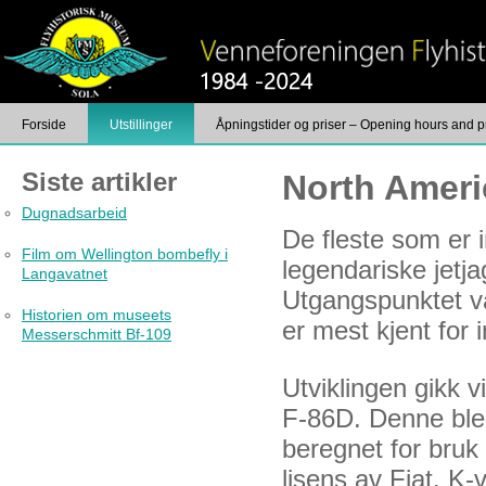
Forside
Utstillinger
Åpningstider og priser – Opening hours and p
Foto
Kontakt
Siste artikler
North Ameri
Dugnadsarbeid
De fleste som er i
Film om Wellington bombefly i
legendariske jetj
Langavatnet
Utgangspunktet va
Historien om museets
er mest kjent for
Messerschmitt Bf-109
Utviklingen gikk v
F-86D. Denne ble 
beregnet for bruk
lisens av Fiat. K-