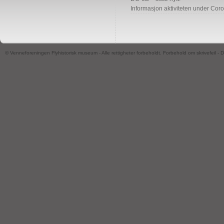
Informasjon aktiviteten under Cor
© Venneforeningen Flyhistorisk museum - Alle rettigheter forbeholdt. Forbehold om skrivefeil -
D