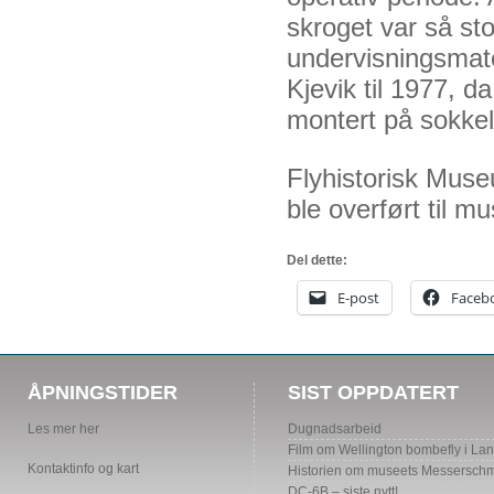
skroget var så sto
undervisningsmater
Kjevik til 1977, da
montert på sokke
Flyhistorisk Museu
ble overført til m
Del dette:
E-post
Faceb
ÅPNINGSTIDER
SIST OPPDATERT
Les mer her
Dugnadsarbeid
Film om Wellington bombefly i La
Kontaktinfo og kart
Historien om museets Messerschmi
DC-6B – siste nytt!